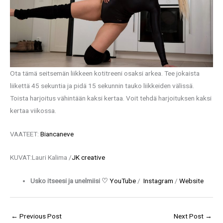
Ota tämä seitsemän liikkeen kotitreeni osaksi arkea. Tee jokaista
liikettä 45 sekuntia ja pidä 15 sekunnin tauko liikkeiden välissä.
Toista harjoitus vähintään kaksi kertaa. Voit tehdä harjoituksen kaksi
kertaa viikossa.
VAATEET:
Biancaneve
KUVAT:Lauri Kalima /
JK creative
Usko itseesi ja unelmiisi ♡
YouTube
/
Instagram
/
Website
←
Previous Post
Next Post
→