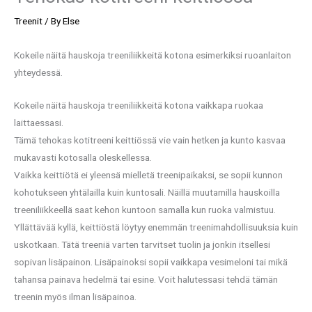
Treenit
/ By
Else
Kokeile näitä hauskoja treeniliikkeitä kotona esimerkiksi ruoanlaiton
yhteydessä.
Kokeile näitä hauskoja treeniliikkeitä kotona vaikkapa ruokaa
laittaessasi.
Tämä tehokas kotitreeni keittiössä vie vain hetken ja kunto kasvaa
mukavasti kotosalla oleskellessa.
Vaikka keittiötä ei yleensä mielletä treenipaikaksi, se sopii kunnon
kohotukseen yhtälailla kuin kuntosali. Näillä muutamilla hauskoilla
treeniliikkeellä saat kehon kuntoon samalla kun ruoka valmistuu.
Yllättävää kyllä, keittiöstä löytyy enemmän treenimahdollisuuksia kuin
uskotkaan. Tätä treeniä varten tarvitset tuolin ja jonkin itsellesi
sopivan lisäpainon. Lisäpainoksi sopii vaikkapa vesimeloni tai mikä
tahansa painava hedelmä tai esine. Voit halutessasi tehdä tämän
treenin myös ilman lisäpainoa.