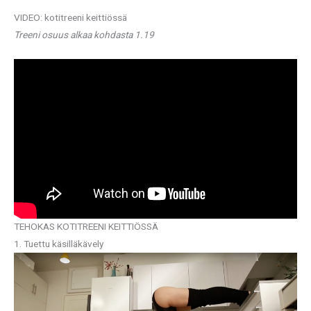
VIDEO: kotitreeni keittiössä
Treeni osuus alkaa kohdasta 1.19
TEHOKAS KOTITREENI KEITTIÖSSÄ
1. Tuettu käsilläkävely