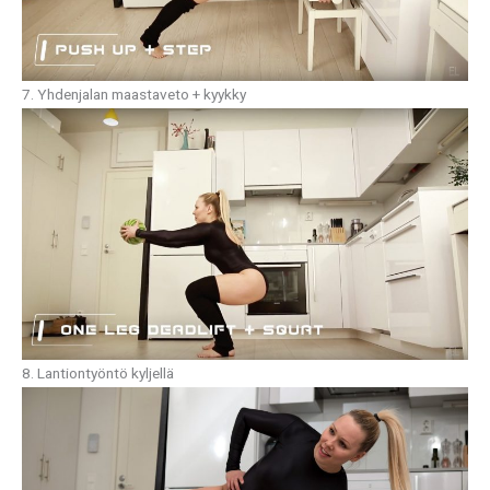
7. Yhdenjalan maastaveto + kyykky
8. Lantiontyöntö kyljellä