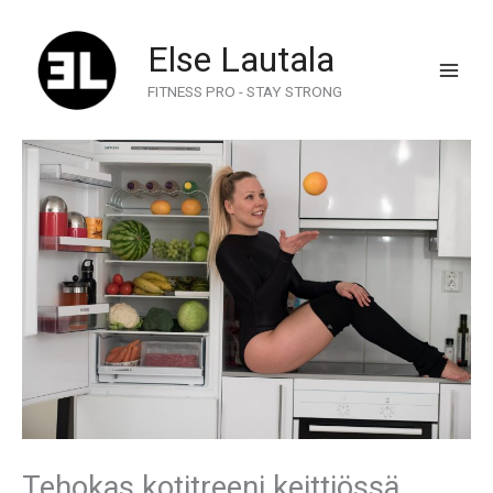
Skip
to
Else Lautala
content
FITNESS PRO - STAY STRONG
Tehokas kotitreeni keittiössä