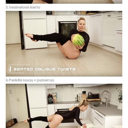
5.Vesimelonin kierto
6.Penkille nousu + punnerrus