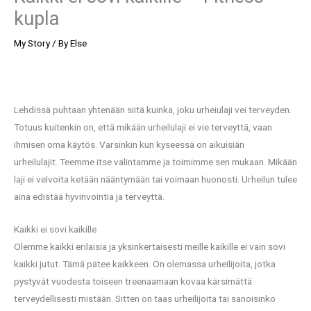
kupla
My Story
/ By
Else
Lehdissä puhtaan yhtenään siitä kuinka, joku urheiulaji vei terveyden.
Totuus kuitenkin on, että mikään urheilulaji ei vie terveyttä, vaan
ihmisen oma käytös. Varsinkin kun kyseessä on aikuisiän
urheilulajit. Teemme itse valintamme ja toimimme sen mukaan. Mikään
laji ei velvoita ketään nääntymään tai voimaan huonosti. Urheilun tulee
aina edistää hyvinvointia ja terveyttä.
Kaikki ei sovi kaikille
Olemme kaikki erilaisia ja yksinkertaisesti meille kaikille ei vain sovi
kaikki jutut. Tämä pätee kaikkeen. On olemassa urheilijoita, jotka
pystyvät vuodesta toiseen treenaamaan kovaa kärsimättä
terveydellisesti mistään. Sitten on taas urheilijoita tai sanoisinko