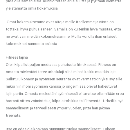
pidä olla samanlaisia. Kunnioitetaan erilaisuutta ja pyritään olematta
yleistämättä omia kokemuksia.
Omat kokemuksemme ovat aitoja meille itsellemme ja niistä on
tottakai hyvä puhua ääneen. Samalla on kuitenkin hyvä muistaa, että
ne ovat vain meidän kokemuksiamme. Muilla voi olla ihan erilaiset
kokemukset samoista asiasta.
Fitness lajina
Olen kilpaillut paljon mediassa puhutusta fitneksessä. Fitness on
omasta mielestäni terve urheilulaji siinä missä kaikki muutkin lajit.
Sallittu ulkonäön ja syömisen seuranta ovat varmastikin yksi syy sille
miksi niin moni syömisen kanssa jo ongelmissa olevat hakeutuvat
lajin pariin. Omasta mielestäni syömisessä ei tarvitse olla mitään eroa
harrasti sitten voimistelua, kilpa-airobikkia tai Fitnesstä. Urheilija syö
säännöllisesti ja terveellisesti ympärivuoden, jotta hän jaksaa
treenata.
Itse en edes ole koskaan punninnut ruokia säännöllisesti. Oikean