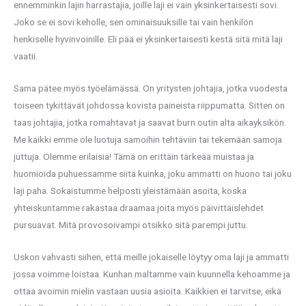
ennemminkin lajin harrastajia, joille laji ei vain yksinkertaisesti sovi.
Joko se ei sovi keholle, sen ominaisuuksille tai vain henkilön
henkiselle hyvinvoinille. Eli pää ei yksinkertaisesti kestä sitä mitä laji
vaatii.
Sama pätee myös työelämässä. On yritysten johtajia, jotka vuodesta
toiseen tykittävät johdossa kovista paineista riippumatta. Sitten on
taas johtajia, jotka romahtavat ja saavat burn outin alta aikayksikön.
Me kaikki emme ole luotuja samoihin tehtäviin tai tekemään samoja
juttuja. Olemme erilaisia! Tämä on erittäin tärkeää muistaa ja
huomioida puhuessamme siitä kuinka, joku ammatti on huono tai joku
laji paha. Sokaistumme helposti yleistämään asoita, koska
yhteiskuntamme rakastaa draamaa joita myös päivittäislehdet
pursuavat. Mitä provosoivampi otsikko sitä parempi juttu.
Uskon vahvasti siihen, että meille jokaiselle löytyy oma laji ja ammatti
jossa voimme loistaa. Kunhan maltamme vain kuunnella kehoamme ja
ottaa avoimin mielin vastaan uusia asioita. Kaikkien ei tarvitse, eikä