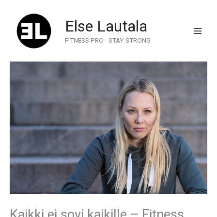
Skip
to
Else Lautala
content
FITNESS PRO - STAY STRONG
Kaikki ei sovi kaikille – Fitness