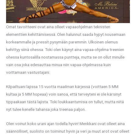
Omat tavoitteeni ovat aina olleet vapaaohjelman teknisten
elementtien kehittämisessä. Olen halunnut saada hypyt nousemaan
korkeammalle ja pressit pysymään paremmin. Ulkoinen olemus
kehittyy siinä ohessa. Toki olen käynyt aina vapaa-ohjelma treenien
ohessa kuntosalilla nostamassa puntteja, mutta se on ollut minulle
vain osa joka edesauttaa minua niin vapaa-ohjelmassa kuin
voittamaan vastustajani.
Kilpailtuani lajissa 15 vuotta maailman kärjessä (voittaen 5 MM
kultaa ja 5 MM hopeaa) voin sanoa, että terveyteni ei ole kärsinyt
tippaakaan tästä lajista. Toki loukkaantumisia on tullut, mutta niitä
nyt tulee kenelle tahansa joka treenaa paljon.
Olen voinut koko urani ajan todella hyvin! Menkkani ovat olleet aina
säännölliset, suolisto on toiminut hyvin ja veri ja muut arot ovat olleet