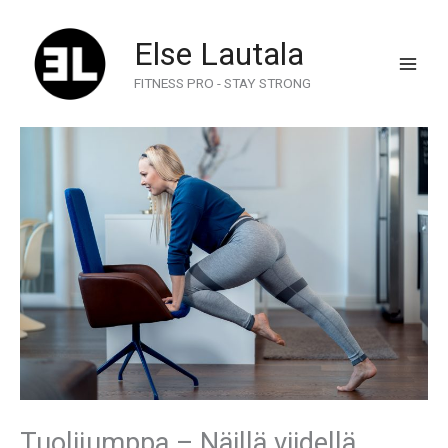
Skip
to
Else Lautala
content
FITNESS PRO - STAY STRONG
Tuolijumppa – Näillä viidellä