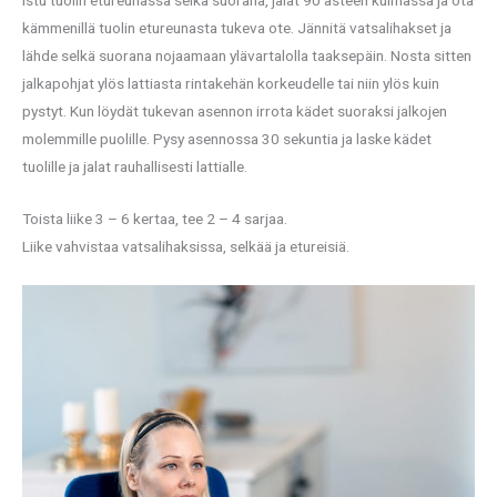
kämmenillä tuolin etureunasta tukeva ote. Jännitä vatsalihakset ja
lähde selkä suorana nojaamaan ylävartalolla taaksepäin. Nosta sitten
jalkapohjat ylös lattiasta rintakehän korkeudelle tai niin ylös kuin
pystyt. Kun löydät tukevan asennon irrota kädet suoraksi jalkojen
molemmille puolille. Pysy asennossa 30 sekuntia ja laske kädet
tuolille ja jalat rauhallisesti lattialle.
Toista liike 3 – 6 kertaa, tee 2 – 4 sarjaa.
Liike vahvistaa vatsalihaksissa, selkää ja etureisiä.