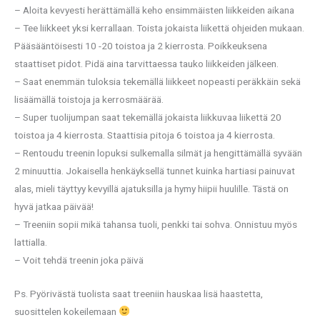
– Aloita kevyesti herättämällä keho ensimmäisten liikkeiden aikana
– Tee liikkeet yksi kerrallaan. Toista jokaista liikettä ohjeiden mukaan.
Pääsääntöisesti 10 -20 toistoa ja 2 kierrosta. Poikkeuksena
staattiset pidot. Pidä aina tarvittaessa tauko liikkeiden jälkeen.
– Saat enemmän tuloksia tekemällä liikkeet nopeasti peräkkäin sekä
lisäämällä toistoja ja kerrosmäärää.
– Super tuolijumpan saat tekemällä jokaista liikkuvaa liikettä 20
toistoa ja 4 kierrosta. Staattisia pitoja 6 toistoa ja 4 kierrosta.
– Rentoudu treenin lopuksi sulkemalla silmät ja hengittämällä syvään
2 minuuttia. Jokaisella henkäyksellä tunnet kuinka hartiasi painuvat
alas, mieli täyttyy kevyillä ajatuksilla ja hymy hiipii huulille. Tästä on
hyvä jatkaa päivää!
– Treeniin sopii mikä tahansa tuoli, penkki tai sohva. Onnistuu myös
lattialla.
– Voit tehdä treenin joka päivä
Ps. Pyörivästä tuolista saat treeniin hauskaa lisä haastetta,
suosittelen kokeilemaan