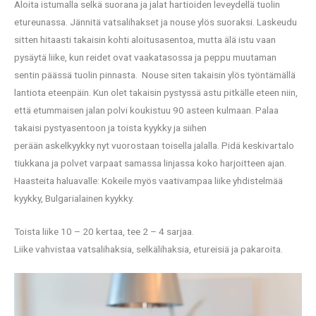
Aloita istumalla selkä suorana ja jalat hartioiden leveydellä tuolin
etureunassa. Jännitä vatsalihakset ja nouse ylös suoraksi. Laskeudu
sitten hitaasti takaisin kohti aloitusasentoa, mutta älä istu vaan
pysäytä liike, kun reidet ovat vaakatasossa ja peppu muutaman
sentin päässä tuolin pinnasta. Nouse siten takaisin ylös työntämällä
lantiota eteenpäin. Kun olet takaisin pystyssä astu pitkälle eteen niin,
että etummaisen jalan polvi koukistuu 90 asteen kulmaan. Palaa
takaisi pystyasentoon ja toista kyykky ja siihen
perään askelkyykky nyt vuorostaan toisella jalalla. Pidä keskivartalo
tiukkana ja polvet varpaat samassa linjassa koko harjoitteen ajan.
Haasteita haluavalle: Kokeile myös vaativampaa liike yhdistelmää
kyykky, Bulgarialainen kyykky.
Toista liike 10 – 20 kertaa, tee 2 – 4 sarjaa.
Liike vahvistaa vatsalihaksia, selkälihaksia, etureisiä ja pakaroita.