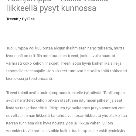
liikkeellä pysyt kunnossa
Treenit
/ By
Else
Tuolijumppa voi kuulostaa alkuun ikäihmisten harjoitukselta, mutta
kyseessä on erittäin monipuolinen treeni, jonka avulla haastat
varmasti koko kehon lihakset. Treeni sopii hyvin kaiken ikäisille ja
tasoiselle treenaajalle. Jos liikkeet tuntuvat helpoilta lisää rohkeasti
kierroksia ja toistomääriä.
Treeni toimii myös taukojumppana keskelle työpäivää. Tuolijumpan
avulla herättelet kehon pitkän staattisen istumisen jälkeen ja saat
lisää virtaa jatkaa töitä. Riippuen työpaikastasi ja työ asustasi voit
soveltaa hieman liikkeitä tai tehdä vain osan liikkeistä yhdellä kertaa.
Kerran tunnissa olisi hyvä nousta ylös ja liikkua vähän. Silloin
verenkierto vilkastuu, aivoihin kulkeutuu happea ja keskittymiskyky