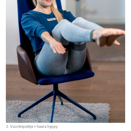
2. Vuorikiipeilijä + haara hyppy