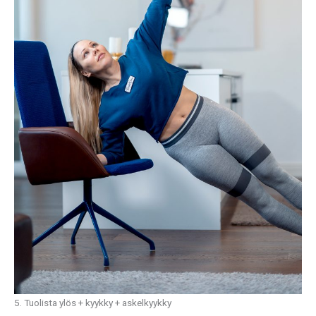
5. Tuolista ylös + kyykky + askelkyykky