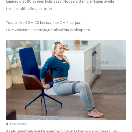
kunnes olet 90 asteen kulmassa. Nouse sitten ojentajien avulla
takaisin ylös alkuasentoon.
Toista liike 10 – 20 kertaa, tee 2 – 4 sarjaa.
Liike vahvistaa ojentajia,rintalihaksia ja olkapäitä.
4. Sivulankku
Asetu sivuittain lankku asentoon niin että kyynärvarsi nojaa tuolin