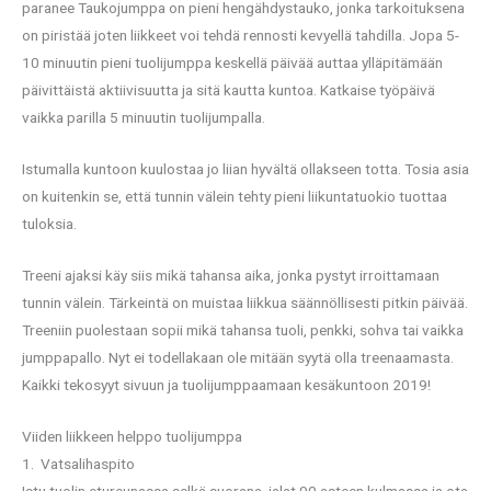
paranee Taukojumppa on pieni hengähdystauko, jonka tarkoituksena
on piristää joten liikkeet voi tehdä rennosti kevyellä tahdilla. Jopa 5-
10 minuutin pieni tuolijumppa keskellä päivää auttaa ylläpitämään
päivittäistä aktiivisuutta ja sitä kautta kuntoa. Katkaise työpäivä
vaikka parilla 5 minuutin tuolijumpalla.
Istumalla kuntoon kuulostaa jo liian hyvältä ollakseen totta. Tosia asia
on kuitenkin se, että tunnin välein tehty pieni liikuntatuokio tuottaa
tuloksia.
Treeni ajaksi käy siis mikä tahansa aika, jonka pystyt irroittamaan
tunnin välein. Tärkeintä on muistaa liikkua säännöllisesti pitkin päivää.
Treeniin puolestaan sopii mikä tahansa tuoli, penkki, sohva tai vaikka
jumppapallo. Nyt ei todellakaan ole mitään syytä olla treenaamasta.
Kaikki tekosyyt sivuun ja tuolijumppaamaan kesäkuntoon 2019!
Viiden liikkeen helppo tuolijumppa
1. Vatsalihaspito
Istu tuolin etureunassa selkä suorana, jalat 90 asteen kulmassa ja ota