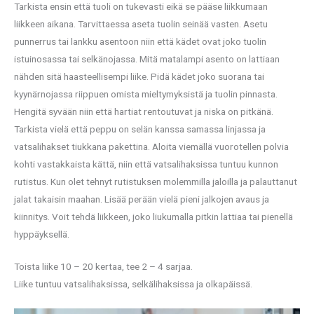
Tarkista ensin että tuoli on tukevasti eikä se pääse liikkumaan
liikkeen aikana. Tarvittaessa aseta tuolin seinää vasten. Asetu
punnerrus tai lankku asentoon niin että kädet ovat joko tuolin
istuinosassa tai selkänojassa. Mitä matalampi asento on lattiaan
nähden sitä haasteellisempi liike. Pidä kädet joko suorana tai
kyynärnojassa riippuen omista mieltymyksistä ja tuolin pinnasta.
Hengitä syvään niin että hartiat rentoutuvat ja niska on pitkänä.
Tarkista vielä että peppu on selän kanssa samassa linjassa ja
vatsalihakset tiukkana pakettina. Aloita viemällä vuorotellen polvia
kohti vastakkaista kättä, niin että vatsalihaksissa tuntuu kunnon
rutistus. Kun olet tehnyt rutistuksen molemmilla jaloilla ja palauttanut
jalat takaisin maahan. Lisää perään vielä pieni jalkojen avaus ja
kiinnitys. Voit tehdä liikkeen, joko liukumalla pitkin lattiaa tai pienellä
hyppäyksellä.
Toista liike 10 – 20 kertaa, tee 2 – 4 sarjaa.
Liike tuntuu vatsalihaksissa, selkälihaksissa ja olkapäissä.