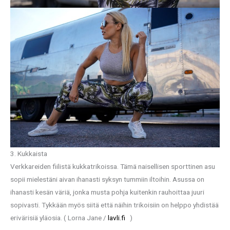
3. Kukkaista
Verkkareiden fiilistä kukkatrikoissa. Tämä naisellisen sporttinen asu
sopii mielestäni aivan ihanasti syksyn tummiin iltoihin. Asussa on
ihanasti kesän väriä, jonka musta pohja kuitenkin rauhoittaa juuri
sopivasti. Tykkään myös siitä että näihin trikoisiin on helppo yhdistää
erivärisiä yläosia. ( Lorna Jane /
lavli.fi
)