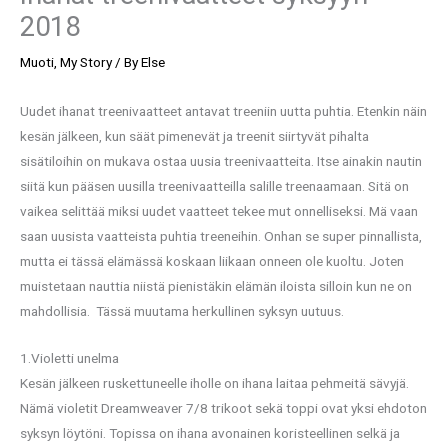
2018
Muoti
,
My Story
/ By
Else
Uudet ihanat treenivaatteet antavat treeniin uutta puhtia. Etenkin näin
kesän jälkeen, kun säät pimenevät ja treenit siirtyvät pihalta
sisätiloihin on mukava ostaa uusia treenivaatteita. Itse ainakin nautin
siitä kun pääsen uusilla treenivaatteilla salille treenaamaan. Sitä on
vaikea selittää miksi uudet vaatteet tekee mut onnelliseksi. Mä vaan
saan uusista vaatteista puhtia treeneihin. Onhan se super pinnallista,
mutta ei tässä elämässä koskaan liikaan onneen ole kuoltu. Joten
muistetaan nauttia niistä pienistäkin elämän iloista silloin kun ne on
mahdollisia. Tässä muutama herkullinen syksyn uutuus.
1.Violetti unelma
Kesän jälkeen ruskettuneelle iholle on ihana laitaa pehmeitä sävyjä.
Nämä violetit Dreamweaver 7/8 trikoot sekä toppi ovat yksi ehdoton
syksyn löytöni. Topissa on ihana avonainen koristeellinen selkä ja