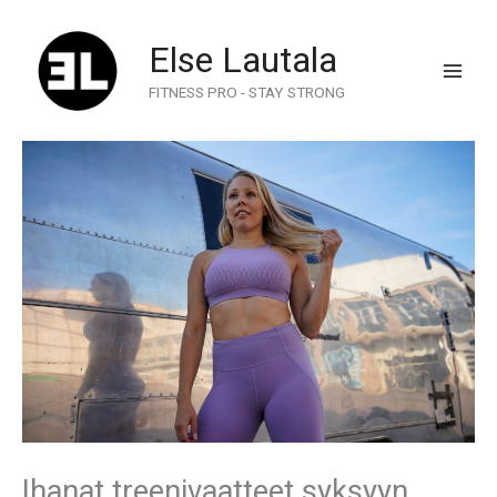
Skip
to
Else Lautala
content
FITNESS PRO - STAY STRONG
Ihanat treenivaatteet syksyyn