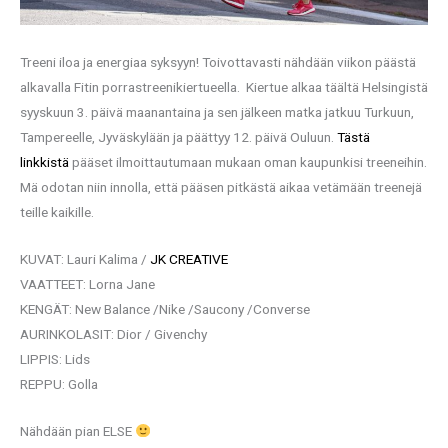
Treeni iloa ja energiaa syksyyn! Toivottavasti nähdään viikon päästä
alkavalla Fitin porrastreenikiertueella. Kiertue alkaa täältä Helsingistä
syyskuun 3. päivä maanantaina ja sen jälkeen matka jatkuu Turkuun,
Tampereelle, Jyväskylään ja päättyy 12. päivä Ouluun.
Tästä
linkkistä
pääset ilmoittautumaan mukaan oman kaupunkisi treeneihin.
Mä odotan niin innolla, että pääsen pitkästä aikaa vetämään treenejä
teille kaikille.
KUVAT: Lauri Kalima /
JK CREATIVE
VAATTEET: Lorna Jane
KENGÄT: New Balance /Nike /Saucony /Converse
AURINKOLASIT: Dior / Givenchy
LIPPIS: Lids
REPPU: Golla
Nähdään pian ELSE