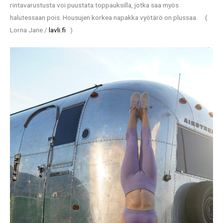
rintavarustusta voi puustata toppauksilla, jotka saa myös
halutessaan pois. Housujen korkea napakka vyötärö on plussaa. (
Lorna Jane /
lavli.fi
)