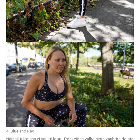
4. Blue and Red
Näissä trikoissa ei vauhti lopu. Pohkeiden valkoisista vauhtiraidoista