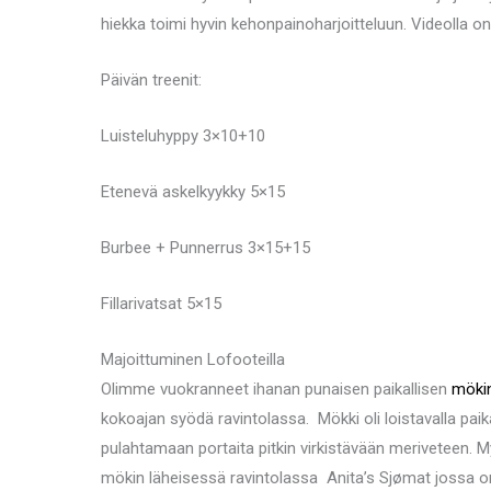
hiekka toimi hyvin kehonpainoharjoitteluun. Videolla 
Päivän treenit:
Luisteluhyppy 3×10+10
Etenevä askelkyykky 5×15
Burbee + Punnerrus 3×15+15
Fillarivatsat 5×15
Majoittuminen Lofooteilla
Olimme vuokranneet ihanan punaisen paikallisen
mök
kokoajan syödä ravintolassa. Mökki oli loistavalla paika
pulahtamaan portaita pitkin virkistävään meriveteen. M
mökin läheisessä ravintolassa Anita’s Sjømat jossa om