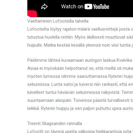
Vaeltaminen Lofooteilla talvella
Lofooteilta löytyy rajaton määrä vaellusreittejä joista 
tutustua huolella reittiin. Myös äkillisesti muuttuvat 
huipulle. Matka kestää kesällä yleensä noin viisi tuntia
Päätimme lähteä kuvaamaan auringon laskua Kvalvika ran
Asiaa ei myöskään helpottanut se, että meillä oli muka
myöten lumessa olimme saavuttamassa Rytenin huipun.
sekunnissa. Lunta satoi ja tuiversi niin rankasti, että
kävelleet tuntui häviävän sekunneissa näkyvistä. Teim
suuntaamaan alaspäin. Toiveissa päästä turvallisesti 
leikkiä. Rytenin huippu ja sen paljon puhuttu upea au
Treenit Skagsanden rannalla
Lofootit on täynnä upeita valkoisia hiekkarantoja joita 