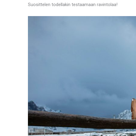
Suosittelen todellakin testaamaan ravintolaa!