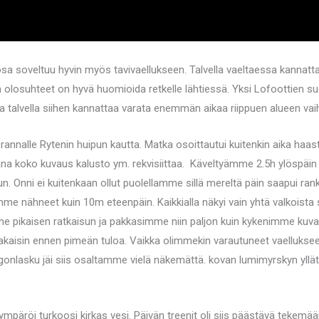
osa soveltuu hyvin myös tavivaellukseen. Talvella vaeltaessa kannattaa
sää olosuhteet on hyvä huomioida retkelle lähtiessä. Yksi Lofoottien s
 ja talvella siihen kannattaa varata enemmän aikaa riippuen alueen vai
nalle Rytenin huipun kautta. Matka osoittautui kuitenkin aika haaste
na koko kuvaus kalusto ym. rekvisiittaa. Käveltyämme 2.5h ylöspäin l
 Onni ei kuitenkaan ollut puolellamme sillä mereltä päin saapui ra
 emme nähneet kuin 10m eteenpäin. Kaikkialla näkyi vain yhtä valkoista
me pikaisen ratkaisun ja pakkasimme niin paljon kuin kykenimme kuva
takaisin ennen pimeän tuloa. Vaikka olimmekin varautuneet vaelluks
ringonlasku jäi siis osaltamme vielä näkemättä. kovan lumimyrskyn yl
ympäröi turkoosi kirkas vesi. Päivän treenit oli siis päästävä tekemään