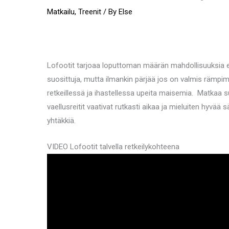
Matkailu
,
Treenit
/ By
Else
Lofootit tarjoaa loputtoman määrän mahdollisuuksia erila
suosittuja, mutta ilmankin pärjää jos on valmis rämpim
retkeillessä ja ihastellessa upeita maisemia. Matkaa 
vaellusreitit vaativat rutkasti aikaa ja mieluiten hyv
yhtäkkiä.
VIDEO Lofootit talvella retkeilykohteena