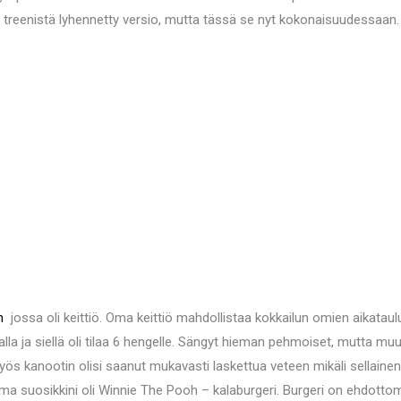
on treenistä lyhennetty versio, mutta tässä se nyt kokonaisuudessaan
in
jossa oli keittiö. Oma keittiö mahdollistaa kokkailun omien aikatau
lla ja siellä oli tilaa 6 hengelle. Sängyt hieman pehmoiset, mutta muu
yös kanootin olisi saanut mukavasti laskettua veteen mikäli sellainen
a suosikkini oli Winnie The Pooh – kalaburgeri. Burgeri on ehdottom