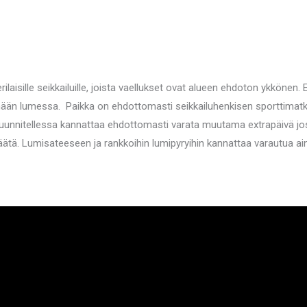
isille seikkailuille, joista vaellukset ovat alueen ehdoton ykkönen. Ete
ään lumessa. Paikka on ehdottomasti seikkailuhenkisen sporttimatkaaj
suunnitellessa kannattaa ehdottomasti varata muutama extrapäivä jos 
ää säätä. Lumisateeseen ja rankkoihin lumipyryihin kannattaa varautua