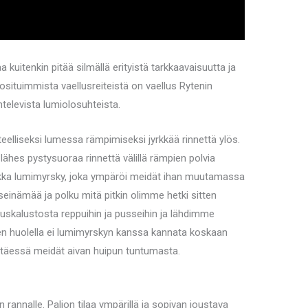
 kuitenkin pitää silmällä erityistä tarkkaavaisuutta ja
uosituimmista vaellusreiteistä on vaellus Rytenin
htelevista lumiolosuhteista.
elliseksi lumessa rämpimiseksi jyrkkää rinnettä ylös.
ähes pystysuoraa rinnettä välillä rämpien polvia
nkka lumimyrsky, joka ympäröi meidät ihan muutamassa
 seinämää ja polku mitä pitkin olimme hetki sitten
uskalustosta reppuihin ja pusseihin ja lähdimme
een huolella ei lumimyrskyn kanssa kannata koskaan
lättäessä meidät aivan huipun tuntumasta.
 rannalle. Paljon tilaa ympärillä ja sopivan joustava