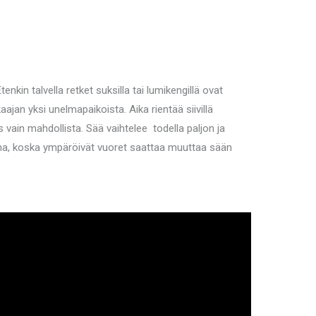
nkin talvella retket suksilla tai lumikengillä ovat
an yksi unelmapaikoista. Aika rientää siivillä
vain mahdollista. Sää vaihtelee todella paljon ja
 aina, koska ympäröivät vuoret saattaa muuttaa sään