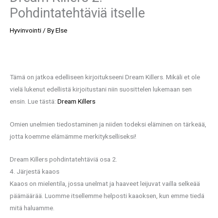
Pohdintatehtäviä itselle
Hyvinvointi
/ By
Else
Tämä on jatkoa edelliseen kirjoitukseeni Dream Killers. Mikäli et ole
vielä lukenut edellistä kirjoitustani niin suosittelen lukemaan sen
ensin. Lue tästä:
Dream Killers
Omien unelmien tiedostaminen ja niiden todeksi eläminen on tärkeää,
jotta koemme elämämme merkitykselliseksi!
Dream Killers pohdintatehtäviä osa 2.
4. Järjestä kaaos
Kaaos on mielentila, jossa unelmat ja haaveet leijuvat vailla selkeää
päämäärää. Luomme itsellemme helposti kaaoksen, kun emme tiedä
mitä haluamme.