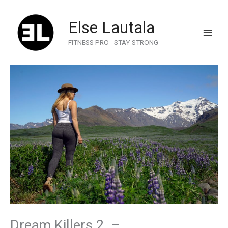
Skip
to
Else Lautala
content
FITNESS PRO - STAY STRONG
Dream Killers 2. –