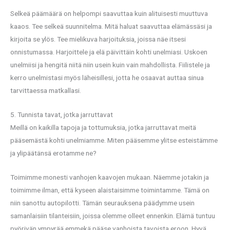
Selkeä päämäärä on helpompi saavuttaa kuin alituisesti muuttuva
kaaos. Tee selkeä suunnitelma. Mitä haluat saavuttaa elämässäsi ja
kirjoita se ylös. Tee mielikuva harjoituksia, joissa näe itsesi
onnistumassa. Harjoittele ja elä päivittäin kohti unelmiasi. Uskoen
unelmiisi ja hengitä niitä niin usein kuin vain mahdollista. Fiilistele ja
kerro unelmistasi myös läheisillesi, jotta he osaavat auttaa sinua
tarvittaessa matkallasi.
5. Tunnista tavat, jotka jarruttavat
Meillä on kaikilla tapoja ja tottumuksia, jotka jarruttavat meitä
pääsemästä kohti unelmiamme. Miten pääsemme ylitse esteistämme
ja ylipäätänsä erotamme ne?
Toimimme monesti vanhojen kaavojen mukaan. Näemme jotakin ja
toimimme ilman, että kyseen alaistaisimme toimintamme. Tämä on
niin sanottu autopilotti. Tämän seurauksena päädymme usein
samanlaisiin tilanteisiin, joissa olemme olleet ennenkin. Elämä tuntuu
pyörivän ympyrää emmekä pääse vanhoista tavoista eroon. Hyvä