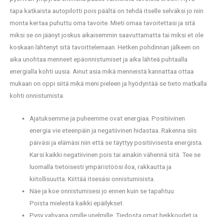
tapa katkaista autopilotti pois päältä on tehdä itselle selväksi jo niin
monta kertaa puhuttu oma tavoite. Mieti omaa tavoitettasi ja sitä
miksi se on jäänyt joskus aikaisemmin saavuttamatta tai miksi et ole
koskaan lähtenyt sitä tavoittelemaan. Hetken pohdinnan jälkeen on
aika unohtaa menneet epäonnistumiset ja aika lähteä puhtaalla
energialla kohti uusia. Ainut asia mikä menneistä kannattaa ottaa
mukaan on oppi siitä mikä meni pieleen ja hyödyntää se tieto matkalla
kohti onnistumista.
Ajatuksemme ja puheemme ovat energiaa. Positiivinen
energia vie eteenpäin ja negatiivinen hidastaa. Rakenna siis
päiväsi ja elämäsi niin että se täyttyy positiivisesta energista.
Karsi kaikki negatiivinen pois tai ainakin vähennä sitä. Tee se
luomalla tietoisesti ympäristöösi iloa, rakkautta ja
kiitollisuutta. Kiittää itsesäsi onnistumisista.
Näe ja koe onnistumisesi jo ennen kuin se tapahtuu.
Poista mielestä kaikki epäilykset.
Pysy vahvana omille unelmille. Tiedosta omat heikkoudet ja