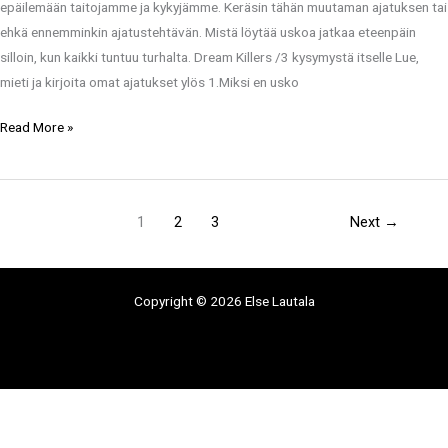
epäilemään taitojamme ja kykyjämme. Keräsin tähän muutaman ajatuksen tai
ehkä ennemminkin ajatustehtävän. Mistä löytää uskoa jatkaa eteenpäin
silloin, kun kaikki tuntuu turhalta. Dream Killers /3 kysymystä itselle Lue,
mieti ja kirjoita omat ajatukset ylös 1.Miksi en usko
Read More »
1
2
3
Next
→
Copyright © 2026 Else Lautala