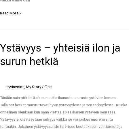
Read More »
Ystävyys
–
Ystävyys – yhteisiä ilon ja
yhteisiä
ilon
surun hetkiä
ja
surun
hetkiä
Hyvinvointi
,
My Story
/
Else
Tänään sain pitkästä aikaa nauttia ihanasta seurasta ystävien kanssa.
Tälläiset hetket muistuttavat hyvin ystävyydestä ja sen tärkeydestä. Kuinka
onnellinen olenkaan kun saan viettää aikaa ihanien ystävien seurassa.
Ystävyys ei ole itsestään selvyys vaikka se voi joskus nuorena siltä
tuntuakin. Jokainen ystävyyssuhde tarvitsee kestääkseen välittämistä ja