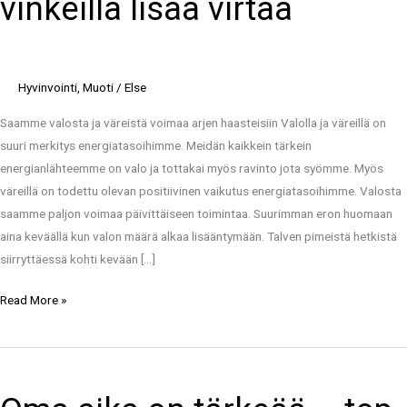
vinkeillä lisää virtaa
Näillä
vinkeillä
lisää
virtaa
Hyvinvointi
,
Muoti
/
Else
Saamme valosta ja väreistä voimaa arjen haasteisiin Valolla ja väreillä on
suuri merkitys energiatasoihimme. Meidän kaikkein tärkein
energianlähteemme on valo ja tottakai myös ravinto jota syömme. Myös
väreillä on todettu olevan positiivinen vaikutus energiatasoihimme. Valosta
saamme paljon voimaa päivittäiseen toimintaa. Suurimman eron huomaan
aina keväällä kun valon määrä alkaa lisääntymään. Talven pimeistä hetkistä
siirryttäessä kohti kevään […]
Read More »
Oma
aika
on