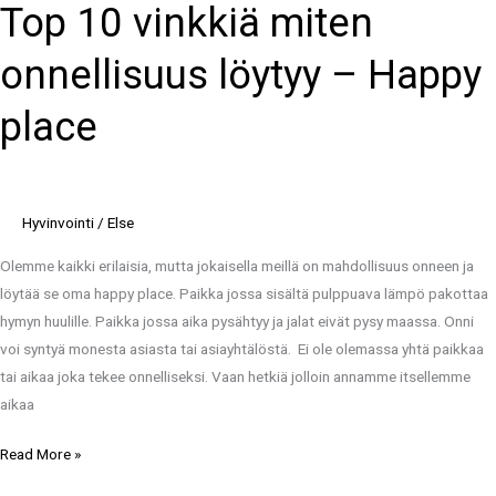
Top 10 vinkkiä miten
vinkkiä
miten
onnellisuus löytyy – Happy
onnellisuus
löytyy
place
–
Happy
place
Hyvinvointi
/
Else
Olemme kaikki erilaisia, mutta jokaisella meillä on mahdollisuus onneen ja
löytää se oma happy place. Paikka jossa sisältä pulppuava lämpö pakottaa
hymyn huulille. Paikka jossa aika pysähtyy ja jalat eivät pysy maassa. Onni
voi syntyä monesta asiasta tai asiayhtälöstä. Ei ole olemassa yhtä paikkaa
tai aikaa joka tekee onnelliseksi. Vaan hetkiä jolloin annamme itsellemme
aikaa
Read More »