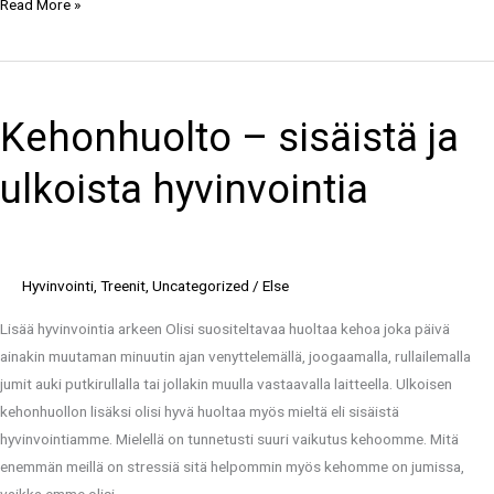
Read More »
Kehonhuolto
–
Kehonhuolto – sisäistä ja
sisäistä
ja
ulkoista hyvinvointia
ulkoista
hyvinvointia
Hyvinvointi
,
Treenit
,
Uncategorized
/
Else
Lisää hyvinvointia arkeen Olisi suositeltavaa huoltaa kehoa joka päivä
ainakin muutaman minuutin ajan venyttelemällä, joogaamalla, rullailemalla
jumit auki putkirullalla tai jollakin muulla vastaavalla laitteella. Ulkoisen
kehonhuollon lisäksi olisi hyvä huoltaa myös mieltä eli sisäistä
hyvinvointiamme. Mielellä on tunnetusti suuri vaikutus kehoomme. Mitä
enemmän meillä on stressiä sitä helpommin myös kehomme on jumissa,
vaikka emme olisi