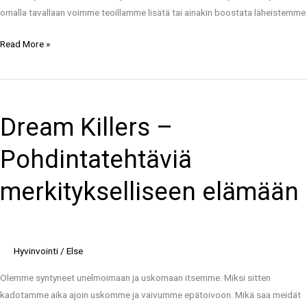
omalla tavallaan voimme teoillamme lisätä tai ainakin boostata läheistemme
Read More »
Dream
Killers
Dream Killers –
–
Pohdintatehtäviä
Pohdintatehtäviä
merkitykselliseen
elämään
merkitykselliseen elämään
Hyvinvointi
/
Else
Olemme syntyneet unelmoimaan ja uskomaan itsemme. Miksi sitten
kadotamme aika ajoin uskomme ja vaivumme epätoivoon. Mikä saa meidät