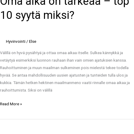
Oma aika on tärkeää – top
tärkeää
10 syytä miksi?
–
top
10
syytä
Hyvinvointi
/
Else
miksi?
Välillä on hyvä pysähtyä ja ottaa omaa aikaa itselle. Sulkea kännykkä ja
vetäytyä esimerkiksi luonnon rauhaan ihan vain omien ajatuksien kanssa.
Rauhoittuminen ja muun maailman sulkeminen pois mielestä tekee todella
hyvää. Se antaa mahdollisuuden uusien ajatusten ja tunteiden tulla ulos ja
kukkia. Tämän hetken hektinen maailmanmeno vaatii rinnalle omaa aikaa ja
rauhoittumista. Siksi on välillä
Read More »
Top
10