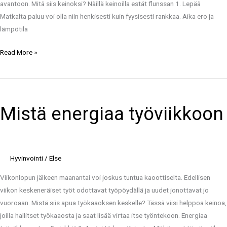
avantoon. Mitä siis keinoksi? Näillä keinoilla estät flunssan 1. Lepää
Matkalta paluu voi olla niin henkisesti kuin fyysisesti rankkaa. Aika ero ja
lämpötila
Read More »
Mistä
energiaa
Mistä energiaa työviikkoon
työviikkoon
Hyvinvointi
/
Else
Viikonlopun jälkeen maanantai voi joskus tuntua kaoottiselta. Edellisen
viikon keskeneräiset työt odottavat työpöydällä ja uudet jonottavat jo
vuoroaan. Mistä siis apua työkaaoksen keskelle? Tässä viisi helppoa keinoa,
joilla hallitset työkaaosta ja saat lisää virtaa itse työntekoon. Energiaa