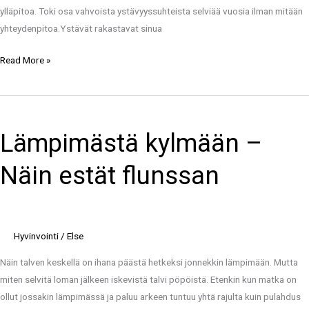
ylläpitoa. Toki osa vahvoista ystävyyssuhteista selviää vuosia ilman mitään
yhteydenpitoa.Ystävät rakastavat sinua
Read More »
Lämpimästä
kylmään
Lämpimästä kylmään –
–
Näin
Näin estät flunssan
estät
flunssan
Hyvinvointi
/
Else
Näin talven keskellä on ihana päästä hetkeksi jonnekkin lämpimään. Mutta
miten selvitä loman jälkeen iskevistä talvi pöpöistä. Etenkin kun matka on
ollut jossakin lämpimässä ja paluu arkeen tuntuu yhtä rajulta kuin pulahdus