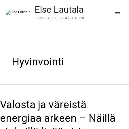
Skip
Else Lautala
to
content
FITNESS PRO - STAY STRONG
Hyvinvointi
Valosta
ja
Valosta ja väreistä
väreistä
energiaa
energiaa arkeen – Näillä
arkeen
–