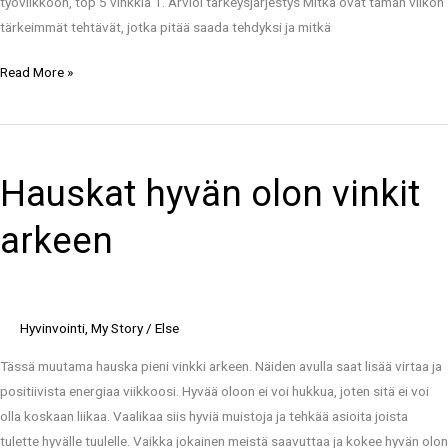
työviikkoon, top 5 vinkkiä 1. Arvioi tärkeysjärjestys Mitkä ovat tämän viikon
tärkeimmät tehtävät, jotka pitää saada tehdyksi ja mitkä
Read More »
Hauskat
hyvän
Hauskat hyvän olon vinkit
olon
vinkit
arkeen
arkeen
Hyvinvointi
,
My Story
/
Else
Tässä muutama hauska pieni vinkki arkeen. Näiden avulla saat lisää virtaa ja
positiivista energiaa viikkoosi. Hyvää oloon ei voi hukkua, joten sitä ei voi
olla koskaan liikaa. Vaalikaa siis hyviä muistoja ja tehkää asioita joista
tulette hyvälle tuulelle. Vaikka jokainen meistä saavuttaa ja kokee hyvän olon