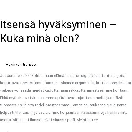
Itsensä
hyväksyminen
Itsensä hyväksyminen –
–
Kuka
Kuka minä olen?
minä
olen?
Hyvinvointi
/
Else
Joudumme kaikki kohtaamaan elämässämme negatiivisia tilanteita, jotka
horjuttavat itseluottamustamme. Jokainen argumentti, kritiikki, ongelma tai
vaikeus voi saada meidät kadottamaan rakkauttamme itseämme kohtaan.
Ehkä myös kasvatuksessamme opitut tavat rajoittavat meitä ja estävät
tuomasta esille sitä todellista itseämme. Tämän seurauksena ajaudumme
helposti tilanteisiin, joissa alamme korjaamaan itsessämme ja kaikkia niitä
asoita joita muut ihmiset eivät sinussa pidä. Meistä tulee